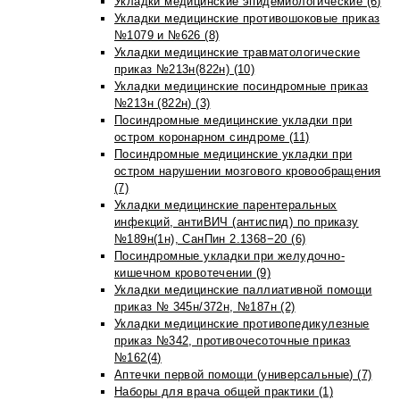
Укладки медицинские эпидемиологические (6)
Укладки медицинские противошоковые приказ
№1079 и №626 (8)
Укладки медицинские травматологические
приказ №213н(822н) (10)
Укладки медицинские посиндромные приказ
№213н (822н) (3)
Посиндромные медицинские укладки при
остром коронарном синдроме (11)
Посиндромные медицинские укладки при
остром нарушении мозгового кровообращения
(7)
Укладки медицинские парентеральных
инфекций, антиВИЧ (антиспид) по приказу
№189н(1н), СанПин 2.1368−20 (6)
Посиндромные укладки при желудочно-
кишечном кровотечении (9)
Укладки медицинские паллиативной помощи
приказ № 345н/372н, №187н (2)
Укладки медицинские противопедикулезные
приказ №342, противочесоточные приказ
№162(4)
Аптечки первой помощи (универсальные) (7)
Наборы для врача общей практики (1)