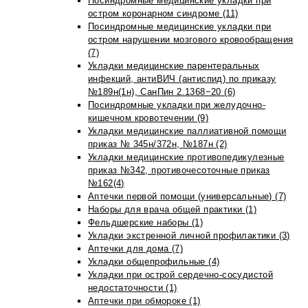
Посиндромные медицинские укладки при
остром коронарном синдроме (11)
Посиндромные медицинские укладки при
остром нарушении мозгового кровообращения
(7)
Укладки медицинские парентеральных
инфекций, антиВИЧ (антиспид) по приказу
№189н(1н), СанПин 2.1368−20 (6)
Посиндромные укладки при желудочно-
кишечном кровотечении (9)
Укладки медицинские паллиативной помощи
приказ № 345н/372н, №187н (2)
Укладки медицинские противопедикулезные
приказ №342, противочесоточные приказ
№162(4)
Аптечки первой помощи (универсальные) (7)
Наборы для врача общей практики (1)
Фельдшерские наборы (1)
Укладки экстренной личной профилактики (3)
Аптечки для дома (7)
Укладки общепрофильные (4)
Укладки при острой сердечно-сосудистой
недостаточности (1)
Аптечки при обмороке (1)