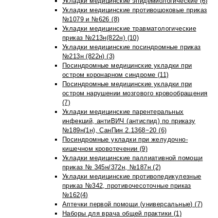
Укладки медицинские эпидемиологические (6)
Укладки медицинские противошоковые приказ
№1079 и №626 (8)
Укладки медицинские травматологические
приказ №213н(822н) (10)
Укладки медицинские посиндромные приказ
№213н (822н) (3)
Посиндромные медицинские укладки при
остром коронарном синдроме (11)
Посиндромные медицинские укладки при
остром нарушении мозгового кровообращения
(7)
Укладки медицинские парентеральных
инфекций, антиВИЧ (антиспид) по приказу
№189н(1н), СанПин 2.1368−20 (6)
Посиндромные укладки при желудочно-
кишечном кровотечении (9)
Укладки медицинские паллиативной помощи
приказ № 345н/372н, №187н (2)
Укладки медицинские противопедикулезные
приказ №342, противочесоточные приказ
№162(4)
Аптечки первой помощи (универсальные) (7)
Наборы для врача общей практики (1)