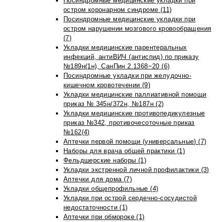
Посиндромные медицинские укладки при
остром коронарном синдроме (11)
Посиндромные медицинские укладки при
остром нарушении мозгового кровообращения
(7)
Укладки медицинские парентеральных
инфекций, антиВИЧ (антиспид) по приказу
№189н(1н), СанПин 2.1368−20 (6)
Посиндромные укладки при желудочно-
кишечном кровотечении (9)
Укладки медицинские паллиативной помощи
приказ № 345н/372н, №187н (2)
Укладки медицинские противопедикулезные
приказ №342, противочесоточные приказ
№162(4)
Аптечки первой помощи (универсальные) (7)
Наборы для врача общей практики (1)
Фельдшерские наборы (1)
Укладки экстренной личной профилактики (3)
Аптечки для дома (7)
Укладки общепрофильные (4)
Укладки при острой сердечно-сосудистой
недостаточности (1)
Аптечки при обмороке (1)