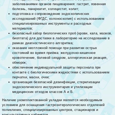
заболеваниями органов пищеварения: гастрит, язвенная
болезнь, панкреатит, холецистит, колит;
подготовка и сопровождение эндоскопических
исследований (ФГДС, колоноскопия) с использованием
специализированных инструменты и расходных
материалов;
безопасный забор биологических проб (крови, кала, мазков,
биоптата) для доставки в лабораторию на исследование в
рамках диагностического алгоритма;
оказание неотложной помощи при развитии острых
состояний во время приёма: желудочно-кишечное
кровотечение, болевой синдром, аллергическая реакция,
обморок;
обеспечение индивидуальной защиты персонала при
контакте с биологическими жидкостями с использованием
перчатки, маски, очки;
организация безопасной дезинфекции, стерилизации
эндоскопического инструментария и утилизации
медицинских отходов классов А и Б.
Наличие укомплектованной укладки является необходимым
условием для оснащения гастроэнтерологических отделений
поликлиник, специализированных центров, стационаров и
консультативных кабинетов.