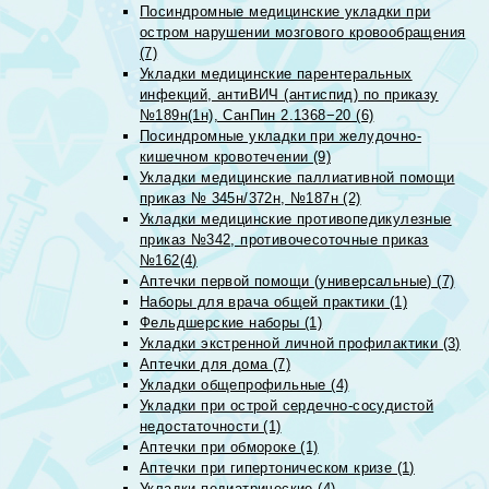
Посиндромные медицинские укладки при
остром нарушении мозгового кровообращения
(7)
Укладки медицинские парентеральных
инфекций, антиВИЧ (антиспид) по приказу
№189н(1н), СанПин 2.1368−20 (6)
Посиндромные укладки при желудочно-
кишечном кровотечении (9)
Укладки медицинские паллиативной помощи
приказ № 345н/372н, №187н (2)
Укладки медицинские противопедикулезные
приказ №342, противочесоточные приказ
№162(4)
Аптечки первой помощи (универсальные) (7)
Наборы для врача общей практики (1)
Фельдшерские наборы (1)
Укладки экстренной личной профилактики (3)
Аптечки для дома (7)
Укладки общепрофильные (4)
Укладки при острой сердечно-сосудистой
недостаточности (1)
Аптечки при обмороке (1)
Аптечки при гипертоническом кризе (1)
Укладки педиатрические (4)