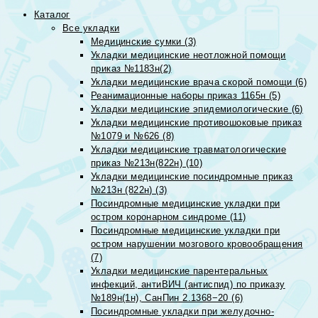
Каталог
Все укладки
Медицинские сумки (3)
Укладки медицинские неотложной помощи
приказ №1183н(2)
Укладки медицинские врача скорой помощи (6)
Реанимационные наборы приказ 1165н (5)
Укладки медицинские эпидемиологические (6)
Укладки медицинские противошоковые приказ
№1079 и №626 (8)
Укладки медицинские травматологические
приказ №213н(822н) (10)
Укладки медицинские посиндромные приказ
№213н (822н) (3)
Посиндромные медицинские укладки при
остром коронарном синдроме (11)
Посиндромные медицинские укладки при
остром нарушении мозгового кровообращения
(7)
Укладки медицинские парентеральных
инфекций, антиВИЧ (антиспид) по приказу
№189н(1н), СанПин 2.1368−20 (6)
Посиндромные укладки при желудочно-