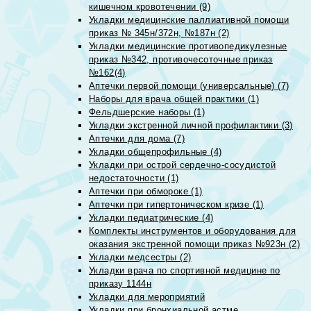
кишечном кровотечении (9)
Укладки медицинские паллиативной помощи
приказ № 345н/372н, №187н (2)
Укладки медицинские противопедикулезные
приказ №342, противочесоточные приказ
№162(4)
Аптечки первой помощи (универсальные) (7)
Наборы для врача общей практики (1)
Фельдшерские наборы (1)
Укладки экстренной личной профилактики (3)
Аптечки для дома (7)
Укладки общепрофильные (4)
Укладки при острой сердечно-сосудистой
недостаточности (1)
Аптечки при обмороке (1)
Аптечки при гипертоническом кризе (1)
Укладки педиатрические (4)
Комплекты инструментов и оборудования для
оказания экстренной помощи приказ №923н (2)
Укладки медсестры (2)
Укладки врача по спортивной медицине по
приказу 1144н
Укладки для мероприятий
Укладки при бронхиальной астме