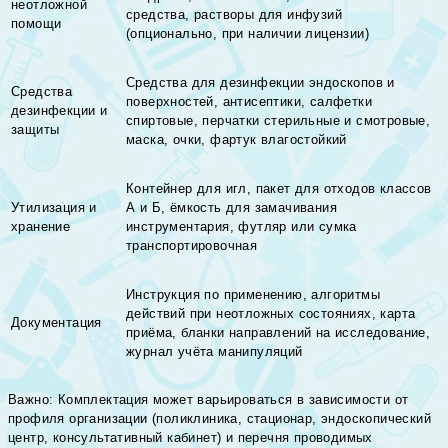
неотложной
средства, растворы для инфузий
помощи
(опционально, при наличии лицензии)
Средства для дезинфекции эндоскопов и
Средства
поверхностей, антисептики, салфетки
дезинфекции и
спиртовые, перчатки стерильные и смотровые,
защиты
маска, очки, фартук влагостойкий
Контейнер для игл, пакет для отходов классов
Утилизация и
А и Б, ёмкость для замачивания
хранение
инструментария, футляр или сумка
транспортировочная
Инструкция по применению, алгоритмы
действий при неотложных состояниях, карта
Документация
приёма, бланки направлений на исследование,
журнал учёта манипуляций
Важно: Комплектация может варьироваться в зависимости от
профиля организации (поликлиника, стационар, эндоскопический
центр, консультативный кабинет) и перечня проводимых