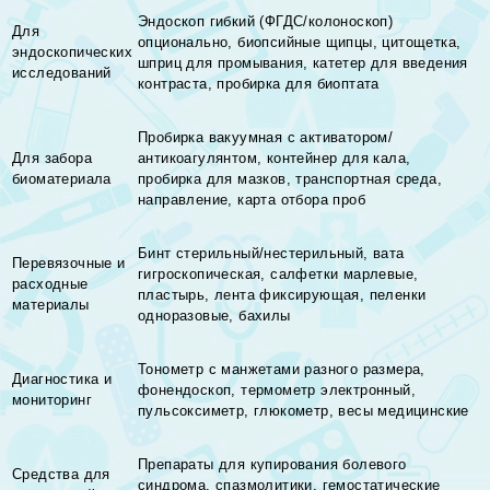
Эндоскоп гибкий (ФГДС/колоноскоп)
Для
опционально, биопсийные щипцы, цитощетка,
эндоскопических
шприц для промывания, катетер для введения
исследований
контраста, пробирка для биоптата
Пробирка вакуумная с активатором/
Для забора
антикоагулянтом, контейнер для кала,
биоматериала
пробирка для мазков, транспортная среда,
направление, карта отбора проб
Бинт стерильный/нестерильный, вата
Перевязочные и
гигроскопическая, салфетки марлевые,
расходные
пластырь, лента фиксирующая, пеленки
материалы
одноразовые, бахилы
Тонометр с манжетами разного размера,
Диагностика и
фонендоскоп, термометр электронный,
мониторинг
пульсоксиметр, глюкометр, весы медицинские
Препараты для купирования болевого
Средства для
синдрома, спазмолитики, гемостатические