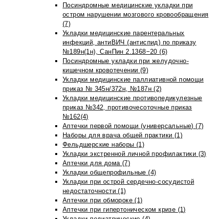
Посиндромные медицинские укладки при
остром нарушении мозгового кровообращения
(7)
Укладки медицинские парентеральных
инфекций, антиВИЧ (антиспид) по приказу
№189н(1н), СанПин 2.1368−20 (6)
Посиндромные укладки при желудочно-
кишечном кровотечении (9)
Укладки медицинские паллиативной помощи
приказ № 345н/372н, №187н (2)
Укладки медицинские противопедикулезные
приказ №342, противочесоточные приказ
№162(4)
Аптечки первой помощи (универсальные) (7)
Наборы для врача общей практики (1)
Фельдшерские наборы (1)
Укладки экстренной личной профилактики (3)
Аптечки для дома (7)
Укладки общепрофильные (4)
Укладки при острой сердечно-сосудистой
недостаточности (1)
Аптечки при обмороке (1)
Аптечки при гипертоническом кризе (1)
Укладки педиатрические (4)