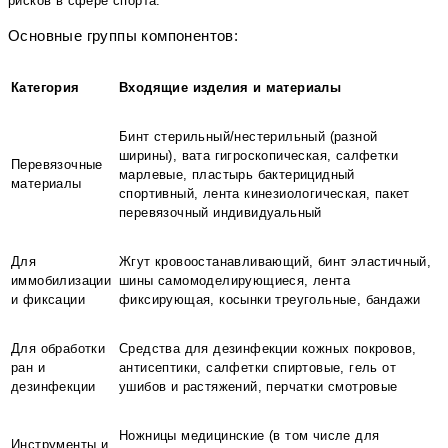
рисков в сфере спорта.
Основные группы компонентов:
Категория
Входящие изделия и материалы
Бинт стерильный/нестерильный (разной
ширины), вата гигроскопическая, салфетки
Перевязочные
марлевые, пластырь бактерицидный
материалы
спортивный, лента кинезиологическая, пакет
перевязочный индивидуальный
Для
Жгут кровоостанавливающий, бинт эластичный,
иммобилизации
шины самомоделирующиеся, лента
и фиксации
фиксирующая, косынки треугольные, бандажи
Для обработки
Средства для дезинфекции кожных покровов,
ран и
антисептики, салфетки спиртовые, гель от
дезинфекции
ушибов и растяжений, перчатки смотровые
Ножницы медицинские (в том числе для
Инструменты и