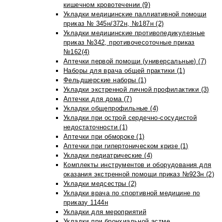
кишечном кровотечении (9)
Укладки медицинские паллиативной помощи
приказ № 345н/372н, №187н (2)
Укладки медицинские противопедикулезные
приказ №342, противочесоточные приказ
№162(4)
Аптечки первой помощи (универсальные) (7)
Наборы для врача общей практики (1)
Фельдшерские наборы (1)
Укладки экстренной личной профилактики (3)
Аптечки для дома (7)
Укладки общепрофильные (4)
Укладки при острой сердечно-сосудистой
недостаточности (1)
Аптечки при обмороке (1)
Аптечки при гипертоническом кризе (1)
Укладки педиатрические (4)
Комплекты инструментов и оборудования для
оказания экстренной помощи приказ №923н (2)
Укладки медсестры (2)
Укладки врача по спортивной медицине по
приказу 1144н
Укладки для мероприятий
Укладки при бронхиальной астме