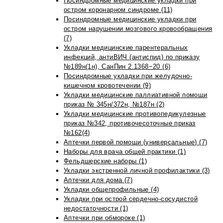
Посиндромные медицинские укладки при
остром коронарном синдроме (11)
Посиндромные медицинские укладки при
остром нарушении мозгового кровообращения
(7)
Укладки медицинские парентеральных
инфекций, антиВИЧ (антиспид) по приказу
№189н(1н), СанПин 2.1368−20 (6)
Посиндромные укладки при желудочно-
кишечном кровотечении (9)
Укладки медицинские паллиативной помощи
приказ № 345н/372н, №187н (2)
Укладки медицинские противопедикулезные
приказ №342, противочесоточные приказ
№162(4)
Аптечки первой помощи (универсальные) (7)
Наборы для врача общей практики (1)
Фельдшерские наборы (1)
Укладки экстренной личной профилактики (3)
Аптечки для дома (7)
Укладки общепрофильные (4)
Укладки при острой сердечно-сосудистой
недостаточности (1)
Аптечки при обмороке (1)