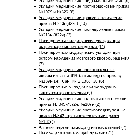
Укладки медицинские эпидемиологические (6)
Укладки медицинские противошоковые приказ
№1079 и №626 (8)
Укладки медицинские травматологические
приказ №213н(822н) (10)
Укладки медицинские посиндромные приказ
№213н (822н) (3)
Посиндромные медицинские укладки при
остром коронарном синдроме (11)
Посиндромные медицинские укладки при
остром нарушении мозгового кровообращения
(7)
Укладки медицинские парентеральных
инфекций, антиВИЧ (антиспид) по приказу
№189н(1н), СанПин 2.1368−20 (6)
Посиндромные укладки при желудочно-
кишечном кровотечении (9)
Укладки медицинские паллиативной помощи
приказ № 345н/372н, №187н (2)
Укладки медицинские противопедикулезные
приказ №342, противочесоточные приказ
№162(4)
Аптечки первой помощи (универсальные) (7)
Наборы для врача общей практики (1)