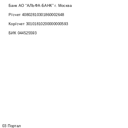
Банк АО “АЛЬФА-БАНК” г. Москва
Р/счет 40802810301860002648
Кор/счет 30101810200000000593
БИК 044525593
03 Портал