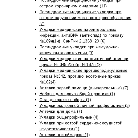
Посиндромные медицинские укладки при
остром коронарном синдроме (11)
Посиндромные медицинские укладки при
остром нарушении мозгового кровообращения
(7)
Укладки медицинские парентеральных
инфекций, антиВИЧ (антиспид) по приказу
№189н(1н), СанПин 2.1368−20 (6)
Посиндромные укладки при желудочно-
кишечном кровотечении (9)
Укладки медицинские паллиативной помощи
приказ № 345н/372н, №187н (2)
Укладки медицинские противопедикулезные
приказ №342, противочесоточные приказ
№162(4)
Аптечки первой помощи (универсальные) (7)
Наборы для врача общей практики (1)
Фельдшерские наборы (1)
Укладки экстренной личной профилактики (3)
Аптечки для дома (7)
Укладки общепрофильные (4)
Укладки при острой сердечно-сосудистой
недостаточности (1)
Аптечки при обмороке (1)