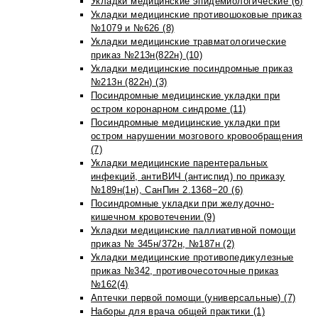
Укладки медицинские эпидемиологические (6)
Укладки медицинские противошоковые приказ
№1079 и №626 (8)
Укладки медицинские травматологические
приказ №213н(822н) (10)
Укладки медицинские посиндромные приказ
№213н (822н) (3)
Посиндромные медицинские укладки при
остром коронарном синдроме (11)
Посиндромные медицинские укладки при
остром нарушении мозгового кровообращения
(7)
Укладки медицинские парентеральных
инфекций, антиВИЧ (антиспид) по приказу
№189н(1н), СанПин 2.1368−20 (6)
Посиндромные укладки при желудочно-
кишечном кровотечении (9)
Укладки медицинские паллиативной помощи
приказ № 345н/372н, №187н (2)
Укладки медицинские противопедикулезные
приказ №342, противочесоточные приказ
№162(4)
Аптечки первой помощи (универсальные) (7)
Наборы для врача общей практики (1)