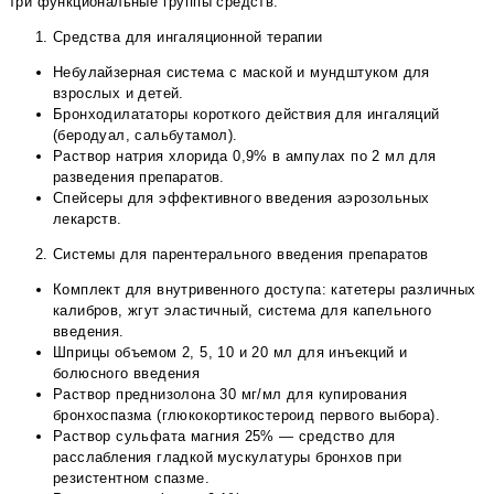
три функциональные группы средств:
Средства для ингаляционной терапии
Небулайзерная система с маской и мундштуком для
взрослых и детей.
Бронходилататоры короткого действия для ингаляций
(беродуал, сальбутамол).
Раствор натрия хлорида 0,9% в ампулах по 2 мл для
разведения препаратов.
Спейсеры для эффективного введения аэрозольных
лекарств.
Системы для парентерального введения препаратов
Комплект для внутривенного доступа: катетеры различных
калибров, жгут эластичный, система для капельного
введения.
Шприцы объемом 2, 5, 10 и 20 мл для инъекций и
болюсного введения
Раствор преднизолона 30 мг/мл для купирования
бронхоспазма (глюкокортикостероид первого выбора).
Раствор сульфата магния 25% — средство для
расслабления гладкой мускулатуры бронхов при
резистентном спазме.