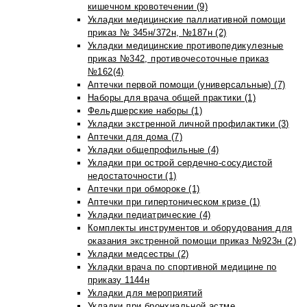
кишечном кровотечении (9)
Укладки медицинские паллиативной помощи
приказ № 345н/372н, №187н (2)
Укладки медицинские противопедикулезные
приказ №342, противочесоточные приказ
№162(4)
Аптечки первой помощи (универсальные) (7)
Наборы для врача общей практики (1)
Фельдшерские наборы (1)
Укладки экстренной личной профилактики (3)
Аптечки для дома (7)
Укладки общепрофильные (4)
Укладки при острой сердечно-сосудистой
недостаточности (1)
Аптечки при обмороке (1)
Аптечки при гипертоническом кризе (1)
Укладки педиатрические (4)
Комплекты инструментов и оборудования для
оказания экстренной помощи приказ №923н (2)
Укладки медсестры (2)
Укладки врача по спортивной медицине по
приказу 1144н
Укладки для мероприятий
Укладки при бронхиальной астме