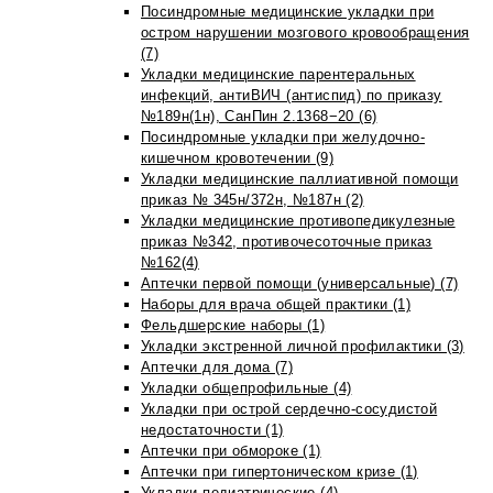
Посиндромные медицинские укладки при
остром нарушении мозгового кровообращения
(7)
Укладки медицинские парентеральных
инфекций, антиВИЧ (антиспид) по приказу
№189н(1н), СанПин 2.1368−20 (6)
Посиндромные укладки при желудочно-
кишечном кровотечении (9)
Укладки медицинские паллиативной помощи
приказ № 345н/372н, №187н (2)
Укладки медицинские противопедикулезные
приказ №342, противочесоточные приказ
№162(4)
Аптечки первой помощи (универсальные) (7)
Наборы для врача общей практики (1)
Фельдшерские наборы (1)
Укладки экстренной личной профилактики (3)
Аптечки для дома (7)
Укладки общепрофильные (4)
Укладки при острой сердечно-сосудистой
недостаточности (1)
Аптечки при обмороке (1)
Аптечки при гипертоническом кризе (1)
Укладки педиатрические (4)