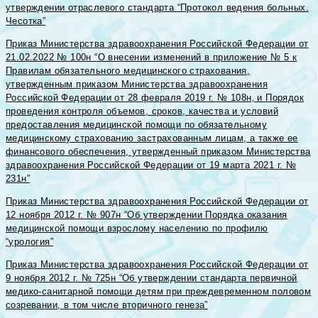
утверждении отраслевого стандарта “Протокол ведения больных.
Чесотка”
Приказ Министерства здравоохранения Российской Федерации от
21.02.2022 № 100н “О внесении изменений в приложение № 5 к
Правилам обязательного медицинского страхования,
утвержденным приказом Министерства здравоохранения
Российской Федерации от 28 февраля 2019 г. № 108н‚ и Порядок
проведения контроля объемов, сроков, качества и условий
предоставления медицинской помощи по обязательному
медицинскому страхованию застрахованным лицам, а также ее
финансового обеспечения, утвержденный приказом Министерства
здравоохранения Российской Федерации от 19 марта 2021 г. №
231н”
Приказ Министерства здравоохранения Российской Федерации от
12 ноября 2012 г. № 907н “Об утверждении Порядка оказания
медицинской помощи взрослому населению по профилю
“урология”
Приказ Министерства здравоохранения Российской Федерации от
9 ноября 2012 г. № 725н “Об утверждении стандарта первичной
медико-санитарной помощи детям при преждевременном половом
созревании, в том числе вторичного генеза”