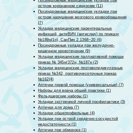
Посиндромные медицинские укладки при
остром коронарном синдроме (11)
Посиндромные медицинские укладки при
остром нарушении мозгового кровообращения
(7)
Укладки медицинские парентеральных
инфекций, антиВИЧ (антиспид) по приказу
№189н(1н), СанПин 2.1368−20 (6)
Посиндромные укладки при желудочно-
кишечном кровотечении (9)
Укладки медицинские паллиативной помощи
приказ № 345н/372н, №187н (2)
Укладки медицинские противопедикулезные
приказ №342, противочесоточные приказ
№162(4)
Аптечки первой помощи (универсальные) (7)
Наборы для врача общей практики (1)
Фельдшерские наборы (1)
Укладки экстренной личной профилактики (3)
Аптечки для дома (7)
Укладки общепрофильные (4)
Укладки при острой сердечно-сосудистой
недостаточности (1)
Аптечки при обмороке (1)