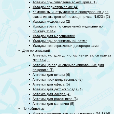
Аптечки при гипертоническом кризе (1)
Укладки педиатрические (4)
Комплекты инструментов и оборудования для
оказания экстренной помощи приказ №923н (2)
Укладки медсестры (2)
Укладки врача по спортивной медицине по
приказу 1144н
Укладки для мероприятий
Укладки при бронхиальной астме
Укладки при отравлении дезсредствами
Для организаций
Аптечки, укладки для спортивных залов приказ
№1144н(5)
Аптечки, укладки специализированные для
общепита (1)
Аптечки для школы (6)
Аптечки производственные (5)
Аптечки для офиса (5)
Аптечки для детского сада (4)
Аптечка для лагеря (4)
Аптечки для работников (3)
Аптечки для магазина (5)
По кабинетам
Укладки медицинские для оснащения ФАП (14)