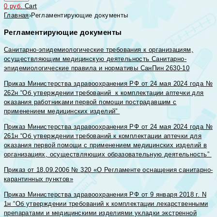
0
руб.
Cart
Главная
›
Регламентирующие документы
Регламентирующие документы
Санитарно-эпидемиологические требования к организациям,
осуществляющим медицинскую деятельность Санитарно-
эпидемиологические правила и нормативы СанПин 2630-10
Приказ Министерства здравоохранения РФ от 24 мая 2024 года №
262н “Об утверждении требований к комплектации аптечки для
оказания работниками первой помощи пострадавшим с
применением медицинских изделий”
Приказ Министерства здравоохранения РФ от 24 мая 2024 года №
261н “Об утверждении требований к комплектации аптечки для
оказания первой помощи с применением медицинских изделий в
организациях, осуществляющих образовательную деятельность”
Приказ от 18.09.2006 № 320 «О Регламенте оснащения санитарно-
карантинных пунктов»
Приказ Министерства здравоохранения РФ от 9 января 2018 г. N
1н “Об утверждении требований к комплектации лекарственными
препаратами и медицинскими изделиями укладки экстренной