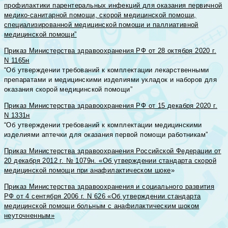
профилактики парентеральных инфекций для оказания первичной
медико-санитарной помощи, скорой медицинской помощи,
специализированной медицинской помощи и паллиативной
медицинской помощи”
Приказ
Министерства здравоохранения РФ от 28 октября 2020 г.
N
1165н
“Об утверждении требований к комплектации лекарственными
препаратами и медицинскими изделиями укладок и наборов для
оказания скорой медицинской помощи”
Приказ
Министерства здравоохранения РФ от 15 декабря 2020 г.
N
1331н
“Об утверждении требований к комплектации медицинскими
изделиями аптечки для оказания первой помощи работникам”
Приказ Министерства здравоохранения Российской Федерации от
20 декабря 2012 г. № 1079н. «Об утверждении стандарта скорой
медицинской помощи при анафилактическом шоке
»
Приказ Министерства здравоохранения и социального развития
РФ от 4 сентября 2006 г. N 626 «Об утверждении стандарта
медицинской помощи больным с анафилактическим шоком
неуточненным»