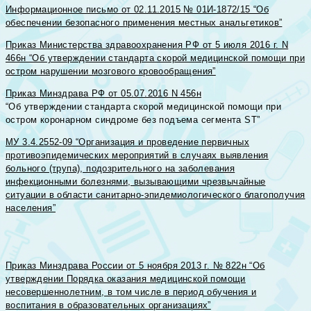
Информационное письмо от 02.11.2015 № 01И-1872/15 “Об
обеспечении безопасного применения местных анальгетиков”
Приказ Министерства здравоохранения РФ от 5 июля 2016 г. N
466н “Об утверждении стандарта скорой медицинской помощи при
остром нарушении мозгового кровообращения”
Приказ Минздрава РФ от 05.07.2016 N 456н
“Об утверждении стандарта скорой медицинской помощи при
остром коронарном синдроме без подъема сегмента ST”
МУ 3.4.2552-09 “Организация и проведение первичных
противоэпидемических мероприятий в случаях выявления
больного (трупа), подозрительного на заболевания
инфекционными болезнями, вызывающими чрезвычайные
ситуации в области санитарно-эпидемиологического благополучия
населения”
Приказ Минздрава России от 5 ноября 2013 г. № 822н “Об
утверждении Порядка оказания медицинской помощи
несовершеннолетним, в том числе в период обучения и
воспитания в образовательных организациях”