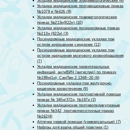
Укладки медицинские эпидемиологические (6)
Укладки медицинские противошоковые приказ
№1079 и №626 (8)
Укладки медицинские травматологические
приказ №213н(822н) (10)
Укладки медицинские посиндромные приказ
№213н (822н) (3)
Посиндромные медицинские укладки при
остром коронарном синдроме (11)
Посиндромные медицинские укладки при
остром нарушении мозгового кровообращения
(7)
Укладки медицинские парентеральных
инфекций, антиВИЧ (антиспид) по приказу
№189н(1н), СанПин 2.1368−20 (6)
Посиндромные укладки при желудочно-
кишечном кровотечении (9)
Укладки медицинские паллиативной помощи
приказ № 345н/372н, №187н (2)
Укладки медицинские противопедикулезные
приказ №342, противочесоточные приказ
№162(4)
Аптечки первой помощи (универсальные) (7)
Наборы для врача общей практики (1)