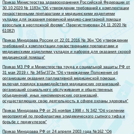
Приказ Министерства здравоохранения Российской Федерации от
30.10.2020 № 1183н “Об утверждении требований к комплектации
лекарственными препаратами и медицинскими изделиями
укладки для оказания первичной медико-санитарной помощи
взрослым в неотложной форме”
(Зарегистрирован 24.11.2020 №
61082)
Приказ Минздрава России от 22.01.2016 № 36н “Об утверждении
требований к комплектации лекарственными препаратами и
медицинскими изделиями укладок и наборов для оказания скорой
медицинской помощи”
Приказ МЗ РФ и Министерства труда и социальной защиты РФ от
31 мая 2019 г. № 345н/372н “Об утверждении Положения об
организации оказания паллиативной медицинской помощи,
включая порядок взаимодействия медицинских организаций,
организаций социального обслуживания и общественных
объединений, иных некоммерческих организаций,
осуществляющих свою деятельность в сфере охраны здоровья”
Приказ Минздрава РФ от 26 ноября 1998 г. N 342 “Об усилении
мероприятий по профилактике эпидемического сыпного тифа и
борьбе с педикулезом”
Приказ Минздрава РФ от 24 апреля 2003 года №162 “Об