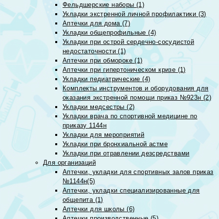
Фельдшерские наборы (1)
Укладки экстренной личной профилактики (3)
Аптечки для дома (7)
Укладки общепрофильные (4)
Укладки при острой сердечно-сосудистой
недостаточности (1)
Аптечки при обмороке (1)
Аптечки при гипертоническом кризе (1)
Укладки педиатрические (4)
Комплекты инструментов и оборудования для
оказания экстренной помощи приказ №923н (2)
Укладки медсестры (2)
Укладки врача по спортивной медицине по
приказу 1144н
Укладки для мероприятий
Укладки при бронхиальной астме
Укладки при отравлении дезсредствами
Для организаций
Аптечки, укладки для спортивных залов приказ
№1144н(5)
Аптечки, укладки специализированные для
общепита (1)
Аптечки для школы (6)
Аптечки производственные (5)