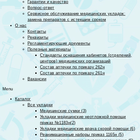
Гарантии и качество
Вопрос-ответ
Сервисное обслуживание медицинских укладок:
замена препаратов с истекшим сроком
О нас
Контакты
Реквизиты
Регламентирующие документы
Полезные материалы
Стандарты оснащения кабинетов (отделений,
центров) медицинских организаций
Состав аптечки по приказу 262н
Состав аптечки по приказу 261н
Вакансии
Menu
Каталог
Все укладки
Медицинские сумки (3)
Укладки медицинские неотложной помощи
приказ №1183н(2)
Укладки медицинские врача скорой помощи (6)
Реанимационные наборы приказ 1165н (5)