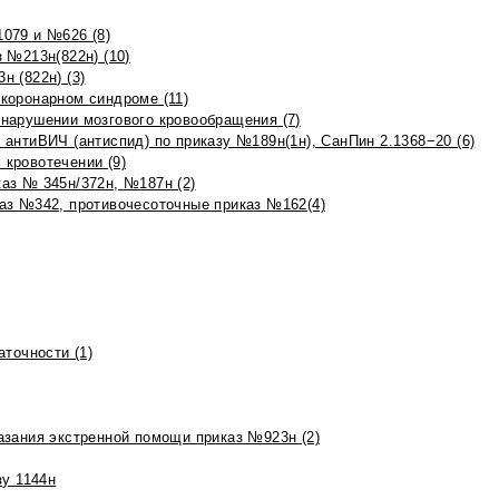
079 и №626 (8)
 №213н(822н) (10)
 (822н) (3)
коронарном синдроме (11)
нарушении мозгового кровообращения (7)
антиВИЧ (антиспид) по приказу №189н(1н), СанПин 2.1368−20 (6)
кровотечении (9)
аз № 345н/372н, №187н (2)
аз №342, противочесоточные приказ №162(4)
точности (1)
азания экстренной помощи приказ №923н (2)
зу 1144н