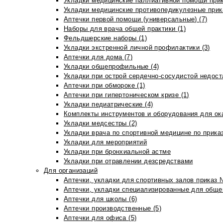
Укладки медицинские паллиативной помощи прик
Укладки медицинские противопедикулезные прик
Аптечки первой помощи (универсальные) (7)
Наборы для врача общей практики (1)
Фельдшерские наборы (1)
Укладки экстренной личной профилактики (3)
Аптечки для дома (7)
Укладки общепрофильные (4)
Укладки при острой сердечно-сосудистой недоста
Аптечки при обмороке (1)
Аптечки при гипертоническом кризе (1)
Укладки педиатрические (4)
Комплекты инструментов и оборудования для ок
Укладки медсестры (2)
Укладки врача по спортивной медицине по прика
Укладки для мероприятий
Укладки при бронхиальной астме
Укладки при отравлении дезсредствами
Для организаций
Аптечки, укладки для спортивных залов приказ 
Аптечки, укладки специализированные для общеп
Аптечки для школы (6)
Аптечки производственные (5)
Аптечки для офиса (5)