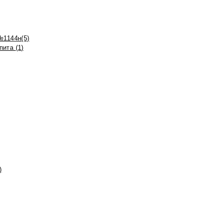
№1144н(5)
ита (1)
)