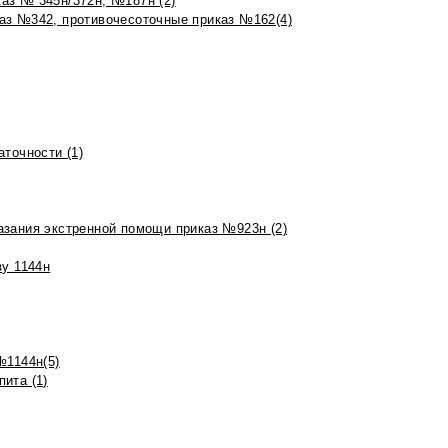
аз № 345н/372н, №187н (2)
аз №342, противочесоточные приказ №162(4)
точности (1)
азания экстренной помощи приказ №923н (2)
зу 1144н
№1144н(5)
ита (1)