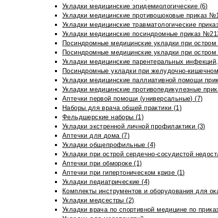
Укладки медицинские эпидемиологические (6)
Укладки медицинские противошоковые приказ №1
Укладки медицинские травматологические приказ
Укладки медицинские посиндромные приказ №213н
Посиндромные медицинские укладки при остром 
Посиндромные медицинские укладки при остром 
Укладки медицинские парентеральных инфекций, 
Посиндромные укладки при желудочно-кишечном 
Укладки медицинские паллиативной помощи прик
Укладки медицинские противопедикулезные прик
Аптечки первой помощи (универсальные) (7)
Наборы для врача общей практики (1)
Фельдшерские наборы (1)
Укладки экстренной личной профилактики (3)
Аптечки для дома (7)
Укладки общепрофильные (4)
Укладки при острой сердечно-сосудистой недоста
Аптечки при обмороке (1)
Аптечки при гипертоническом кризе (1)
Укладки педиатрические (4)
Комплекты инструментов и оборудования для ок
Укладки медсестры (2)
Укладки врача по спортивной медицине по прика