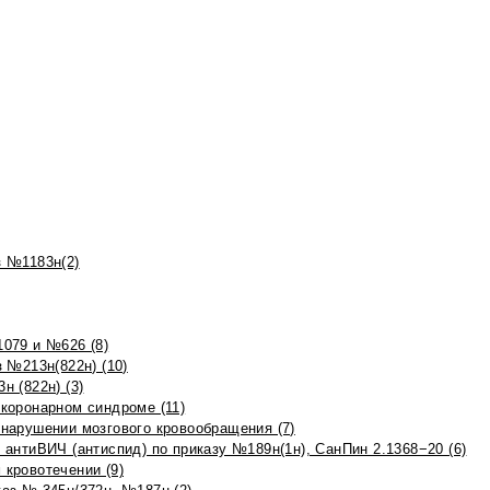
 №1183н(2)
079 и №626 (8)
 №213н(822н) (10)
 (822н) (3)
коронарном синдроме (11)
нарушении мозгового кровообращения (7)
антиВИЧ (антиспид) по приказу №189н(1н), СанПин 2.1368−20 (6)
кровотечении (9)