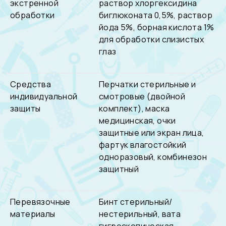
экстренной
раствор хлоргексидина
обработки
биглюконата 0,5%, раствор
йода 5%, борная кислота 1%
для обработки слизистых
глаз
Средства
Перчатки стерильные и
индивидуальной
смотровые (двойной
защиты
комплект), маска
медицинская, очки
защитные или экран лица,
фартук влагостойкий
одноразовый, комбинезон
защитный
Перевязочные
Бинт стерильный/
материалы
нестерильный, вата