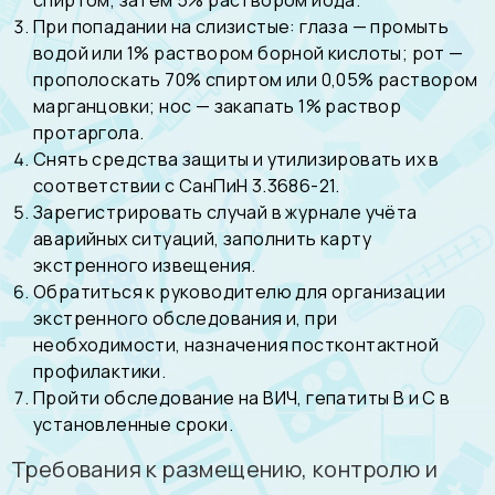
спиртом, затем 5% раствором йода.
При попадании на слизистые: глаза — промыть
водой или 1% раствором борной кислоты; рот —
прополоскать 70% спиртом или 0,05% раствором
марганцовки; нос — закапать 1% раствор
протаргола.
Снять средства защиты и утилизировать их в
соответствии с СанПиН 3.3686-21.
Зарегистрировать случай в журнале учёта
аварийных ситуаций, заполнить карту
экстренного извещения.
Обратиться к руководителю для организации
экстренного обследования и, при
необходимости, назначения постконтактной
профилактики.
Пройти обследование на ВИЧ, гепатиты В и С в
установленные сроки.
Требования к размещению, контролю и