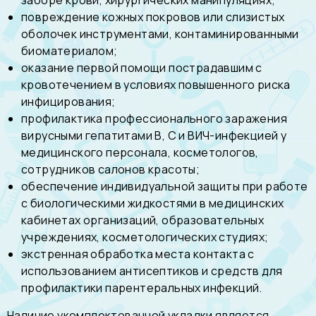
заборе крови, хирургических манипуляциях;
повреждение кожных покровов или слизистых
оболочек инструментами, контаминированными
биоматериалом;
оказание первой помощи пострадавшим с
кровотечением в условиях повышенного риска
инфицирования;
профилактика профессионального заражения
вирусными гепатитами В, С и ВИЧ-инфекцией у
медицинского персонала, косметологов,
сотрудников салонов красоты;
обеспечение индивидуальной защиты при работе
с биологическими жидкостями в медицинских
кабинетах организаций, образовательных
учреждениях, косметологических студиях;
экстренная обработка места контакта с
использованием антисептиков и средств для
профилактики парентеральных инфекций.
Наличие укомплектованной укладки является