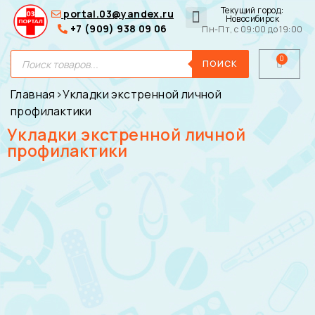
Текущий город:
portal.03@yandex.ru
Новосибирск
+7 (909) 938 09 06
Пн-Пт, с 09:00 до 19:00
Медицинские сумки
Для покупателей
О нас
ПОИСК
Главная
›
Укладки экстренной личной
профилактики
Укладки экстренной личной
профилактики