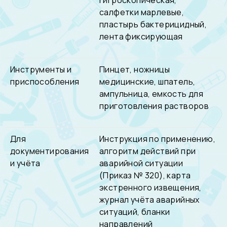
гигроскопическая,
салфетки марлевые,
пластырь бактерицидный,
лента фиксирующая
Инструменты и
Пинцет, ножницы
приспособления
медицинские, шпатель,
ампульница, емкость для
приготовления растворов
Для
Инструкция по применению,
документирования
алгоритм действий при
и учёта
аварийной ситуации
(Приказ № 320), карта
экстренного извещения,
журнал учёта аварийных
ситуаций, бланки
направлений