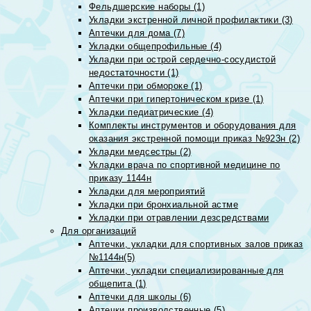
Фельдшерские наборы (1)
Укладки экстренной личной профилактики (3)
Аптечки для дома (7)
Укладки общепрофильные (4)
Укладки при острой сердечно-сосудистой
недостаточности (1)
Аптечки при обмороке (1)
Аптечки при гипертоническом кризе (1)
Укладки педиатрические (4)
Комплекты инструментов и оборудования для
оказания экстренной помощи приказ №923н (2)
Укладки медсестры (2)
Укладки врача по спортивной медицине по
приказу 1144н
Укладки для мероприятий
Укладки при бронхиальной астме
Укладки при отравлении дезсредствами
Для организаций
Аптечки, укладки для спортивных залов приказ
№1144н(5)
Аптечки, укладки специализированные для
общепита (1)
Аптечки для школы (6)
Аптечки производственные (5)