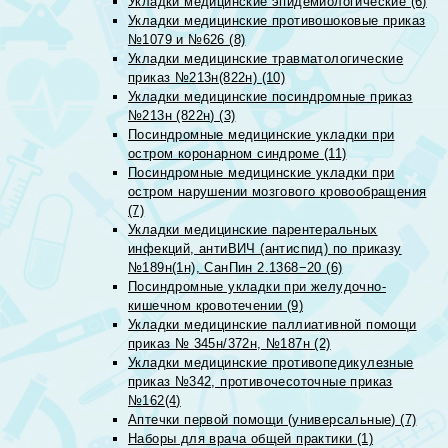
Укладки медицинские эпидемиологические (6)
Укладки медицинские противошоковые приказ
№1079 и №626 (8)
Укладки медицинские травматологические
приказ №213н(822н) (10)
Укладки медицинские посиндромные приказ
№213н (822н) (3)
Посиндромные медицинские укладки при
остром коронарном синдроме (11)
Посиндромные медицинские укладки при
остром нарушении мозгового кровообращения
(7)
Укладки медицинские парентеральных
инфекций, антиВИЧ (антиспид) по приказу
№189н(1н), СанПин 2.1368−20 (6)
Посиндромные укладки при желудочно-
кишечном кровотечении (9)
Укладки медицинские паллиативной помощи
приказ № 345н/372н, №187н (2)
Укладки медицинские противопедикулезные
приказ №342, противочесоточные приказ
№162(4)
Аптечки первой помощи (универсальные) (7)
Наборы для врача общей практики (1)