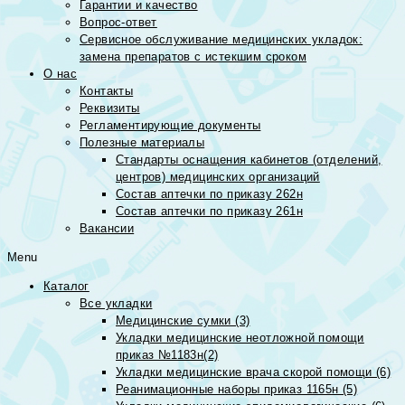
Гарантии и качество
Вопрос-ответ
Сервисное обслуживание медицинских укладок:
замена препаратов с истекшим сроком
О нас
Контакты
Реквизиты
Регламентирующие документы
Полезные материалы
Стандарты оснащения кабинетов (отделений,
центров) медицинских организаций
Состав аптечки по приказу 262н
Состав аптечки по приказу 261н
Вакансии
Menu
Каталог
Все укладки
Медицинские сумки (3)
Укладки медицинские неотложной помощи
приказ №1183н(2)
Укладки медицинские врача скорой помощи (6)
Реанимационные наборы приказ 1165н (5)