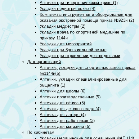
Аптечки при гипертоническом кризе (1)
Укладки педиатрические (4)
Комплекты инструментов и оборудования для
оказания экстренной помощи приказ №923н (2)
Укладки медсестры (2)
Укладки врача по спортивной медицине по
приказу 1144н
Укладки для мероприятий
Укладки при бронхиальной астме
Укладки при отравлении дезсредствами
Для организаций
Аптечки, укладки для спортивных залов приказ
№1144н(5)
Аптечки, укладки специализированные для
общепита (1)
Аптечки для школы (6)
Аптечки производственные (5)
Аптечки для офиса (5)
Аптечки для детского сада (4)
Аптечка для лагеря (4)
Аптечки для работников (3)
Аптечки для магазина (5)
По кабинетам
Укладки медицинские для оснащения ФАП (14)