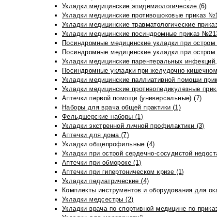
Укладки медицинские эпидемиологические (6)
Укладки медицинские противошоковые приказ №1
Укладки медицинские травматологические приказ
Укладки медицинские посиндромные приказ №213н
Посиндромные медицинские укладки при остром 
Посиндромные медицинские укладки при остром 
Укладки медицинские парентеральных инфекций, 
Посиндромные укладки при желудочно-кишечном 
Укладки медицинские паллиативной помощи прик
Укладки медицинские противопедикулезные прик
Аптечки первой помощи (универсальные) (7)
Наборы для врача общей практики (1)
Фельдшерские наборы (1)
Укладки экстренной личной профилактики (3)
Аптечки для дома (7)
Укладки общепрофильные (4)
Укладки при острой сердечно-сосудистой недоста
Аптечки при обмороке (1)
Аптечки при гипертоническом кризе (1)
Укладки педиатрические (4)
Комплекты инструментов и оборудования для ок
Укладки медсестры (2)
Укладки врача по спортивной медицине по прика