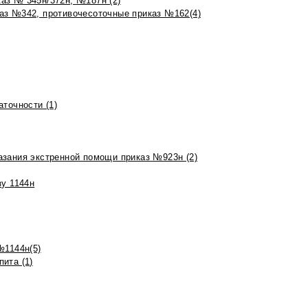
аз № 345н/372н, №187н (2)
аз №342, противочесоточные приказ №162(4)
точности (1)
азания экстренной помощи приказ №923н (2)
зу 1144н
№1144н(5)
ита (1)