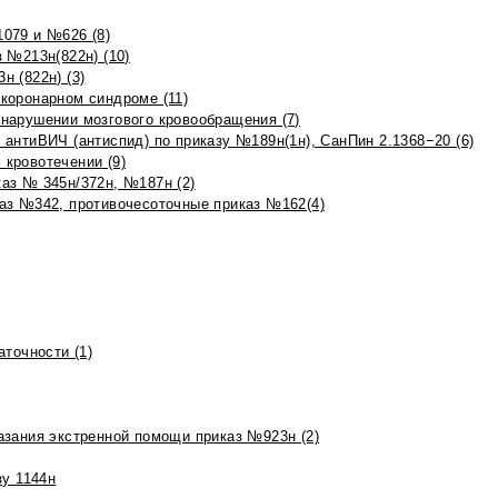
079 и №626 (8)
 №213н(822н) (10)
 (822н) (3)
коронарном синдроме (11)
нарушении мозгового кровообращения (7)
антиВИЧ (антиспид) по приказу №189н(1н), СанПин 2.1368−20 (6)
кровотечении (9)
аз № 345н/372н, №187н (2)
аз №342, противочесоточные приказ №162(4)
точности (1)
азания экстренной помощи приказ №923н (2)
зу 1144н