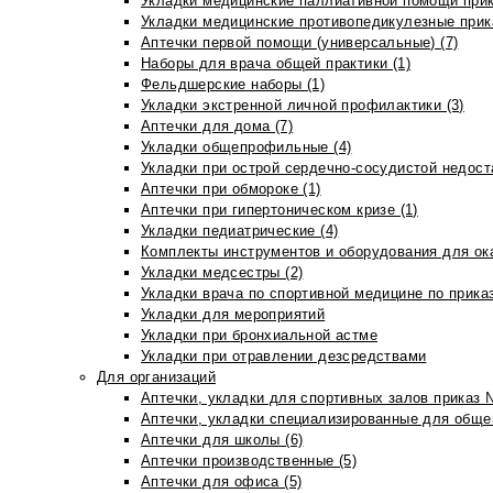
Укладки медицинские паллиативной помощи прик
Укладки медицинские противопедикулезные прик
Аптечки первой помощи (универсальные) (7)
Наборы для врача общей практики (1)
Фельдшерские наборы (1)
Укладки экстренной личной профилактики (3)
Аптечки для дома (7)
Укладки общепрофильные (4)
Укладки при острой сердечно-сосудистой недоста
Аптечки при обмороке (1)
Аптечки при гипертоническом кризе (1)
Укладки педиатрические (4)
Комплекты инструментов и оборудования для ок
Укладки медсестры (2)
Укладки врача по спортивной медицине по прика
Укладки для мероприятий
Укладки при бронхиальной астме
Укладки при отравлении дезсредствами
Для организаций
Аптечки, укладки для спортивных залов приказ 
Аптечки, укладки специализированные для общеп
Аптечки для школы (6)
Аптечки производственные (5)
Аптечки для офиса (5)