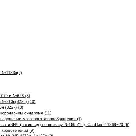
 №1183н(2)
079 и №626 (8)
 №213н(822н) (10)
 (822н) (3)
коронарном синдроме (11)
нарушении мозгового кровообращения (7)
антиВИЧ (антиспид) по приказу №189н(1н), СанПин 2.1368−20 (6)
кровотечении (9)