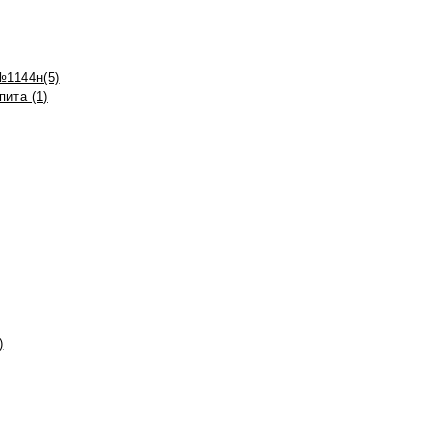
№1144н(5)
ита (1)
)