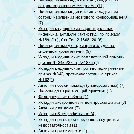
Посиндромные медицинские укладки при
остром коронарном синдроме (11)
Посиндромные медицинские укладки при
остром нарушении мозгового кровообращения
(7)
Укладки медицинские парентеральных
инфекций, антиВИЧ (антиспид) по приказу
№189н(1н), СанПин 2.1368−20 (6)
Посиндромные укладки при желудочно-
кишечном кровотечении (9)
Укладки медицинские паллиативной помощи
приказ № 345н/372н, №187н (2)
Укладки медицинские противопедикулезные
приказ №342, противочесоточные приказ
№162(4)
Аптечки первой помощи (универсальные) (7)
Наборы для врача общей практики (1)
Фельдшерские наборы (1)
Укладки экстренной личной профилактики (3)
Аптечки для дома (7)
Укладки общепрофильные (4)
Укладки при острой сердечно-сосудистой
недостаточности (1)
Аптечки при обмороке (1)