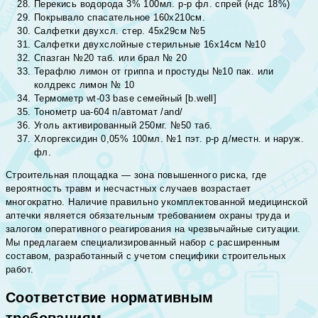
Перекись водорода 3% 100мл. р-р фл. спрей (ндс 18%)
Покрывало спасательное 160х210см.
Салфетки двухсл. стер. 45х29см №5
Салфетки двухслойные стерильные 16х14см №10
Спазган №20 таб. или брал № 20
Терафлю лимон от гриппа и простуды №10 пак. или
колдрекс лимон № 10
Термометр wt-03 base семейный [b.well]
Тонометр ua-604 п/автомат /and/
Уголь активированный 250мг. №50 таб.
Хлоргексидин 0,05% 100мл. №1 пэт. р-р д/местн. и наруж.
фл.
Строительная площадка — зона повышенного риска, где
вероятность травм и несчастных случаев возрастает
многократно. Наличие правильно укомплектованной медицинской
аптечки является обязательным требованием охраны труда и
залогом оперативного реагирования на чрезвычайные ситуации.
Мы предлагаем специализированный набор с расширенным
составом, разработанный с учетом специфики строительных
работ.
Соответствие нормативным
требованиям