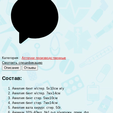
Категория :
Аптечки производственные
Смотреть спецификацию
Описание
Отзывы
Состав:
Амелия бинт н/стер. 5х10см и/у
Амелия бинт н/стер. 7мх14см
Амелия бинт стер. 5мх10см
Амелия бинт стер. 7мх14см
Амелия вата хирург. стер. 50г.
Аммиак 10% 40мл. №1 р-р д/наружн. прим. фл.