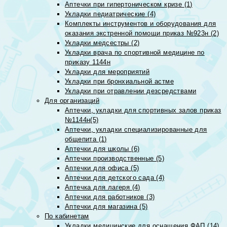
Аптечки при гипертоническом кризе (1)
Укладки педиатрические (4)
Комплекты инструментов и оборудования для
оказания экстренной помощи приказ №923н (2)
Укладки медсестры (2)
Укладки врача по спортивной медицине по
приказу 1144н
Укладки для мероприятий
Укладки при бронхиальной астме
Укладки при отравлении дезсредствами
Для организаций
Аптечки, укладки для спортивных залов приказ
№1144н(5)
Аптечки, укладки специализированные для
общепита (1)
Аптечки для школы (6)
Аптечки производственные (5)
Аптечки для офиса (5)
Аптечки для детского сада (4)
Аптечка для лагеря (4)
Аптечки для работников (3)
Аптечки для магазина (5)
По кабинетам
Укладки медицинские для оснащения ФАП (14)