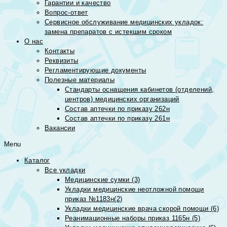
Гарантии и качество
Вопрос-ответ
Сервисное обслуживание медицинских укладок:
замена препаратов с истекшим сроком
О нас
Контакты
Реквизиты
Регламентирующие документы
Полезные материалы
Стандарты оснащения кабинетов (отделений,
центров) медицинских организаций
Состав аптечки по приказу 262н
Состав аптечки по приказу 261н
Вакансии
Menu
Каталог
Все укладки
Медицинские сумки (3)
Укладки медицинские неотложной помощи
приказ №1183н(2)
Укладки медицинские врача скорой помощи (6)
Реанимационные наборы приказ 1165н (5)