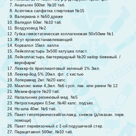
Анальгин 500мг. №10 таб.
Асептика салфетка спиртовая №15
Валериана п №50 драже
Валидол 60мг. №10 таб.
Воздуховод №2
Губка гемостатическая коллагеновая 50х50мм №1
Жгут кровоостанавливающий
Корвалол 15мл. капли
Лейкопластырь 3х500 катушка пласт.
Лейкопластырь бактерицидный №20 набор бежевый. /
верофарм/
Леккер-бз бриллиантовый зеленый 1% 3мл.
Леккер-йод 5% 20мл. фл. с кистью
Лоперамид 2мг. №20 капс.
Маалокс мини 4,3мл. №6 сусп. пак. или ренни № 12
Мезим-форте №20 таб.
Напальчник резиновый мед. №5
Нитроглицерин 0,5мг. №40 капс. подъяз.
Но-шпа 40мг. №6 таб.
Пакет гипотермический/охлажд. снежок (д/оказан. перв.
помощи)
Пакет перевязочный с 1-ой подушечкой стер.
Парацетамол 500мг. №10 таб.