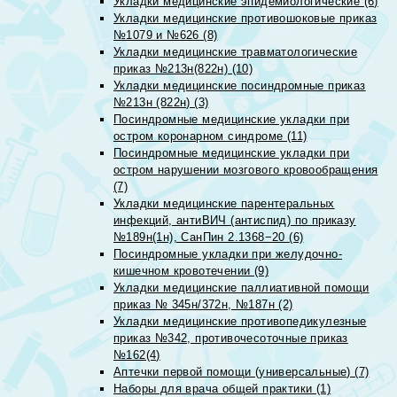
Укладки медицинские эпидемиологические (6)
Укладки медицинские противошоковые приказ
№1079 и №626 (8)
Укладки медицинские травматологические
приказ №213н(822н) (10)
Укладки медицинские посиндромные приказ
№213н (822н) (3)
Посиндромные медицинские укладки при
остром коронарном синдроме (11)
Посиндромные медицинские укладки при
остром нарушении мозгового кровообращения
(7)
Укладки медицинские парентеральных
инфекций, антиВИЧ (антиспид) по приказу
№189н(1н), СанПин 2.1368−20 (6)
Посиндромные укладки при желудочно-
кишечном кровотечении (9)
Укладки медицинские паллиативной помощи
приказ № 345н/372н, №187н (2)
Укладки медицинские противопедикулезные
приказ №342, противочесоточные приказ
№162(4)
Аптечки первой помощи (универсальные) (7)
Наборы для врача общей практики (1)