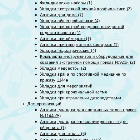
Фельдшерские наборы (1)
Укладки экстренной личной профилактики (3)
Аптечки для дома (7)
Укладки общепрофильные (4)
Укладки при острой сердечно-сосудистой
недостаточности (1)
Аптечки при обмороке (1)
Аптечки при гипертоническом кризе (1)
Укладки педиатрические (4)
Комплекты инструментов и оборудования для
оказания экстренной помощи приказ №923н (2)
Укладки медсестры (2)
Укладки врача по спортивной медицине по
приказу 1144н
Укладки для мероприятий
Укладки при бронхиальной астме
Укладки при отравлении дезсредствами
Для организаций
Аптечки, укладки для спортивных залов приказ
№1144н(5)
Аптечки, укладки специализированные для
общепита (1)
Аптечки для школы (6)
Аптечки производственные (5)