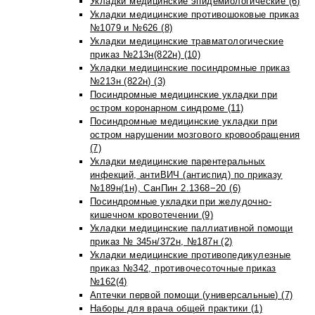
Укладки медицинские эпидемиологические (6)
Укладки медицинские противошоковые приказ
№1079 и №626 (8)
Укладки медицинские травматологические
приказ №213н(822н) (10)
Укладки медицинские посиндромные приказ
№213н (822н) (3)
Посиндромные медицинские укладки при
остром коронарном синдроме (11)
Посиндромные медицинские укладки при
остром нарушении мозгового кровообращения
(7)
Укладки медицинские парентеральных
инфекций, антиВИЧ (антиспид) по приказу
№189н(1н), СанПин 2.1368−20 (6)
Посиндромные укладки при желудочно-
кишечном кровотечении (9)
Укладки медицинские паллиативной помощи
приказ № 345н/372н, №187н (2)
Укладки медицинские противопедикулезные
приказ №342, противочесоточные приказ
№162(4)
Аптечки первой помощи (универсальные) (7)
Наборы для врача общей практики (1)