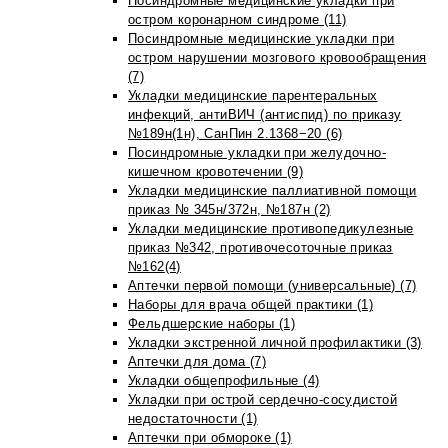
Посиндромные медицинские укладки при
остром коронарном синдроме (11)
Посиндромные медицинские укладки при
остром нарушении мозгового кровообращения
(7)
Укладки медицинские парентеральных
инфекций, антиВИЧ (антиспид) по приказу
№189н(1н), СанПин 2.1368−20 (6)
Посиндромные укладки при желудочно-
кишечном кровотечении (9)
Укладки медицинские паллиативной помощи
приказ № 345н/372н, №187н (2)
Укладки медицинские противопедикулезные
приказ №342, противочесоточные приказ
№162(4)
Аптечки первой помощи (универсальные) (7)
Наборы для врача общей практики (1)
Фельдшерские наборы (1)
Укладки экстренной личной профилактики (3)
Аптечки для дома (7)
Укладки общепрофильные (4)
Укладки при острой сердечно-сосудистой
недостаточности (1)
Аптечки при обмороке (1)