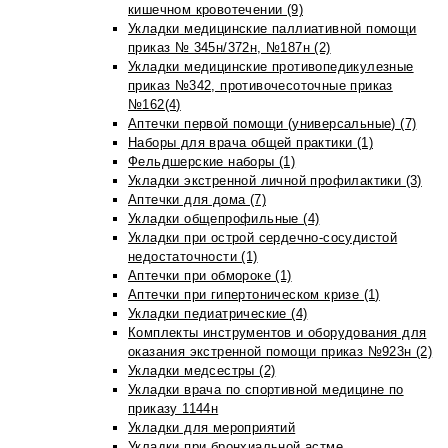
кишечном кровотечении (9)
Укладки медицинские паллиативной помощи
приказ № 345н/372н, №187н (2)
Укладки медицинские противопедикулезные
приказ №342, противочесоточные приказ
№162(4)
Аптечки первой помощи (универсальные) (7)
Наборы для врача общей практики (1)
Фельдшерские наборы (1)
Укладки экстренной личной профилактики (3)
Аптечки для дома (7)
Укладки общепрофильные (4)
Укладки при острой сердечно-сосудистой
недостаточности (1)
Аптечки при обмороке (1)
Аптечки при гипертоническом кризе (1)
Укладки педиатрические (4)
Комплекты инструментов и оборудования для
оказания экстренной помощи приказ №923н (2)
Укладки медсестры (2)
Укладки врача по спортивной медицине по
приказу 1144н
Укладки для мероприятий
Укладки при бронхиальной астме