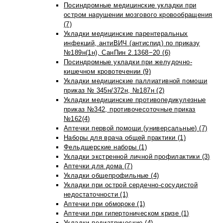
Посиндромные медицинские укладки при
остром нарушении мозгового кровообращения
(7)
Укладки медицинские парентеральных
инфекций, антиВИЧ (антиспид) по приказу
№189н(1н), СанПин 2.1368−20 (6)
Посиндромные укладки при желудочно-
кишечном кровотечении (9)
Укладки медицинские паллиативной помощи
приказ № 345н/372н, №187н (2)
Укладки медицинские противопедикулезные
приказ №342, противочесоточные приказ
№162(4)
Аптечки первой помощи (универсальные) (7)
Наборы для врача общей практики (1)
Фельдшерские наборы (1)
Укладки экстренной личной профилактики (3)
Аптечки для дома (7)
Укладки общепрофильные (4)
Укладки при острой сердечно-сосудистой
недостаточности (1)
Аптечки при обмороке (1)
Аптечки при гипертоническом кризе (1)
Укладки педиатрические (4)