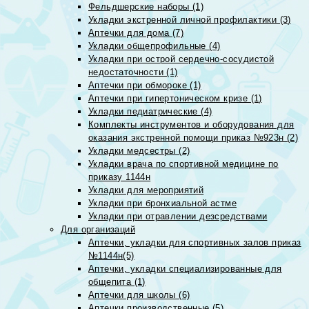
Фельдшерские наборы (1)
Укладки экстренной личной профилактики (3)
Аптечки для дома (7)
Укладки общепрофильные (4)
Укладки при острой сердечно-сосудистой
недостаточности (1)
Аптечки при обмороке (1)
Аптечки при гипертоническом кризе (1)
Укладки педиатрические (4)
Комплекты инструментов и оборудования для
оказания экстренной помощи приказ №923н (2)
Укладки медсестры (2)
Укладки врача по спортивной медицине по
приказу 1144н
Укладки для мероприятий
Укладки при бронхиальной астме
Укладки при отравлении дезсредствами
Для организаций
Аптечки, укладки для спортивных залов приказ
№1144н(5)
Аптечки, укладки специализированные для
общепита (1)
Аптечки для школы (6)
Аптечки производственные (5)