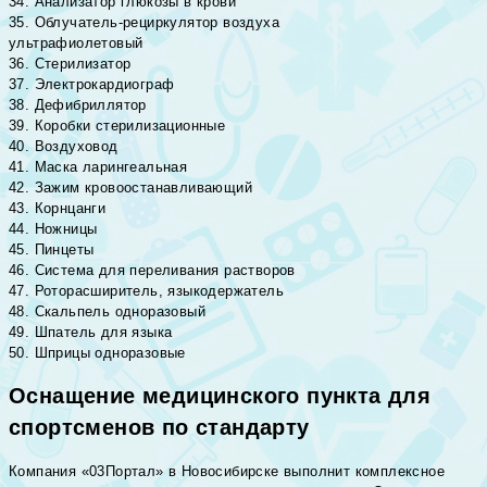
34. Анализатор глюкозы в крови
35. Облучатель-рециркулятор воздуха
ультрафиолетовый
36. Стерилизатор
37. Электрокардиограф
38. Дефибриллятор
39. Коробки стерилизационные
40. Воздуховод
41. Маска ларингеальная
42. Зажим кровоостанавливающий
43. Корнцанги
44. Ножницы
45. Пинцеты
46. Система для переливания растворов
47. Роторасширитель, языкодержатель
48. Скальпель одноразовый
49. Шпатель для языка
50. Шприцы одноразовые
Оснащение медицинского пункта для
спортсменов по стандарту
Компания «03Портал» в Новосибирске выполнит комплексное