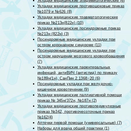
Укладки медицинские эпидемиологические (6)
Укладки медицинские противошоковые приказ
№1079 и №626 (8)
Укладки медицинские травматологические
приказ №213н(822н) (10)
Укладки медицинские посиндромные приказ
№213н (822н) (3)
Посиндромные медицинские укладки при
остром коронарном синдроме (11)
Посиндромные медицинские укладки при
остром нарушении мозгового кровообращения
(7)
Укладки медицинские парентеральных
инфекций, антиВИЧ (антиспид) по приказу
№189н(1н), СанПин 2.1368−20 (6)
Посиндромные укладки при желудочно-
кишечном кровотечении (9)
Укладки медицинские паллиативной помощи
приказ № 345н/372н, №187н (2)
Укладки медицинские противопедикулезные
приказ №342, противочесоточные приказ
№162(4)
Аптечки первой помощи (универсальные) (7)
Наборы для врача общей практики (1)