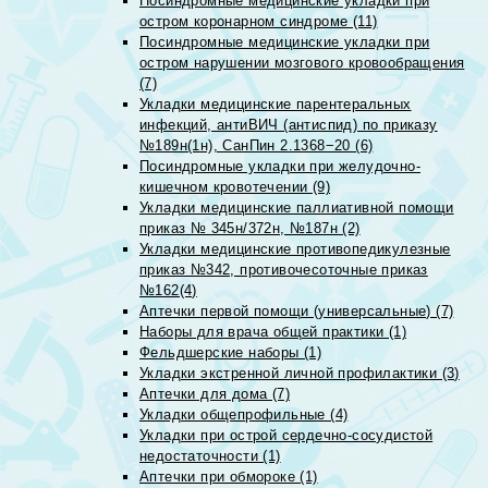
Посиндромные медицинские укладки при
остром коронарном синдроме (11)
Посиндромные медицинские укладки при
остром нарушении мозгового кровообращения
(7)
Укладки медицинские парентеральных
инфекций, антиВИЧ (антиспид) по приказу
№189н(1н), СанПин 2.1368−20 (6)
Посиндромные укладки при желудочно-
кишечном кровотечении (9)
Укладки медицинские паллиативной помощи
приказ № 345н/372н, №187н (2)
Укладки медицинские противопедикулезные
приказ №342, противочесоточные приказ
№162(4)
Аптечки первой помощи (универсальные) (7)
Наборы для врача общей практики (1)
Фельдшерские наборы (1)
Укладки экстренной личной профилактики (3)
Аптечки для дома (7)
Укладки общепрофильные (4)
Укладки при острой сердечно-сосудистой
недостаточности (1)
Аптечки при обмороке (1)