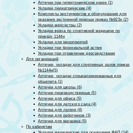
Аптечки при гипертоническом кризе (1)
Укладки педиатрические (4)
Комплекты инструментов и оборудования для
оказания экстренной помощи приказ №923н (2)
Укладки медсестры (2)
Укладки врача по спортивной медицине по
приказу 1144н
Укладки для мероприятий
Укладки при бронхиальной астме
Укладки при отравлении дезсредствами
Для организаций
Аптечки, укладки для спортивных залов приказ
№1144н(5)
Аптечки, укладки специализированные для
общепита (1)
Аптечки для школы (6)
Аптечки производственные (5)
Аптечки для офиса (5)
Аптечки для детского сада (4)
Аптечка для лагеря (4)
Аптечки для работников (3)
Аптечки для магазина (5)
По кабинетам
Укладки медицинские для оснащения ФАП (14)