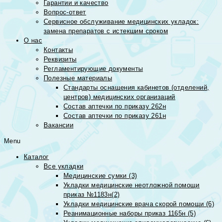
Гарантии и качество
Вопрос-ответ
Сервисное обслуживание медицинских укладок:
замена препаратов с истекшим сроком
О нас
Контакты
Реквизиты
Регламентирующие документы
Полезные материалы
Стандарты оснащения кабинетов (отделений,
центров) медицинских организаций
Состав аптечки по приказу 262н
Состав аптечки по приказу 261н
Вакансии
Menu
Каталог
Все укладки
Медицинские сумки (3)
Укладки медицинские неотложной помощи
приказ №1183н(2)
Укладки медицинские врача скорой помощи (6)
Реанимационные наборы приказ 1165н (5)