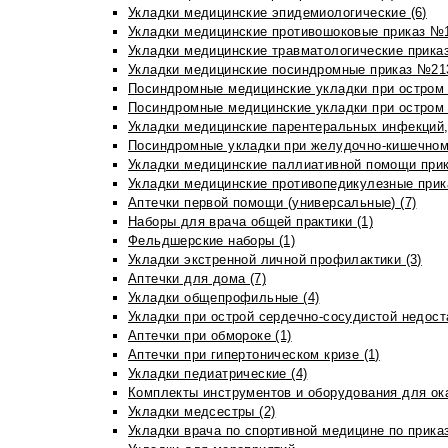
Укладки медицинские эпидемиологические (6)
Укладки медицинские противошоковые приказ №1
Укладки медицинские травматологические приказ
Укладки медицинские посиндромные приказ №213н
Посиндромные медицинские укладки при остром 
Посиндромные медицинские укладки при остром 
Укладки медицинские парентеральных инфекций, 
Посиндромные укладки при желудочно-кишечном 
Укладки медицинские паллиативной помощи прик
Укладки медицинские противопедикулезные прик
Аптечки первой помощи (универсальные) (7)
Наборы для врача общей практики (1)
Фельдшерские наборы (1)
Укладки экстренной личной профилактики (3)
Аптечки для дома (7)
Укладки общепрофильные (4)
Укладки при острой сердечно-сосудистой недоста
Аптечки при обмороке (1)
Аптечки при гипертоническом кризе (1)
Укладки педиатрические (4)
Комплекты инструментов и оборудования для ок
Укладки медсестры (2)
Укладки врача по спортивной медицине по прика