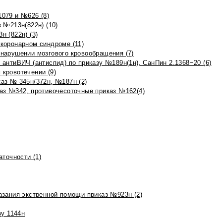
079 и №626 (8)
 №213н(822н) (10)
 (822н) (3)
коронарном синдроме (11)
нарушении мозгового кровообращения (7)
антиВИЧ (антиспид) по приказу №189н(1н), СанПин 2.1368−20 (6)
кровотечении (9)
аз № 345н/372н, №187н (2)
аз №342, противочесоточные приказ №162(4)
точности (1)
азания экстренной помощи приказ №923н (2)
зу 1144н