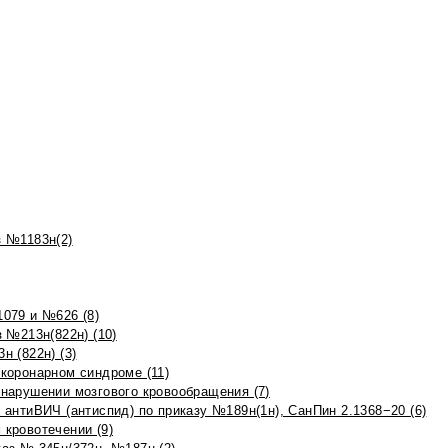
 №1183н(2)
079 и №626 (8)
 №213н(822н) (10)
 (822н) (3)
коронарном синдроме (11)
нарушении мозгового кровообращения (7)
антиВИЧ (антиспид) по приказу №189н(1н), СанПин 2.1368−20 (6)
кровотечении (9)