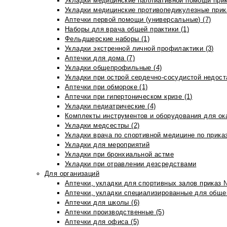
Укладки медицинские паллиативной помощи прик
Укладки медицинские противопедикулезные прик
Аптечки первой помощи (универсальные) (7)
Наборы для врача общей практики (1)
Фельдшерские наборы (1)
Укладки экстренной личной профилактики (3)
Аптечки для дома (7)
Укладки общепрофильные (4)
Укладки при острой сердечно-сосудистой недоста
Аптечки при обмороке (1)
Аптечки при гипертоническом кризе (1)
Укладки педиатрические (4)
Комплекты инструментов и оборудования для ок
Укладки медсестры (2)
Укладки врача по спортивной медицине по прика
Укладки для мероприятий
Укладки при бронхиальной астме
Укладки при отравлении дезсредствами
Для организаций
Аптечки, укладки для спортивных залов приказ 
Аптечки, укладки специализированные для общеп
Аптечки для школы (6)
Аптечки производственные (5)
Аптечки для офиса (5)