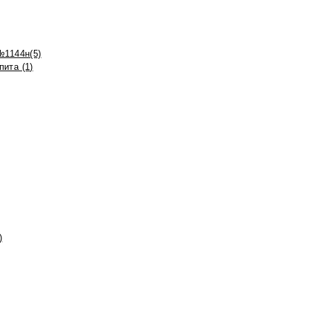
№1144н(5)
ита (1)
)