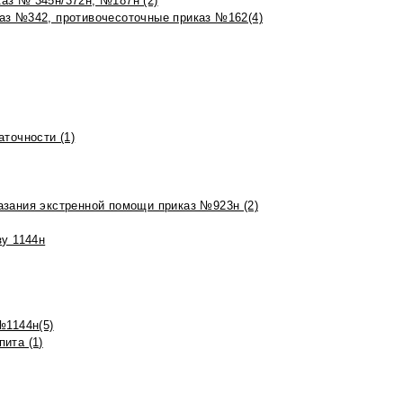
аз № 345н/372н, №187н (2)
аз №342, противочесоточные приказ №162(4)
точности (1)
азания экстренной помощи приказ №923н (2)
зу 1144н
№1144н(5)
ита (1)