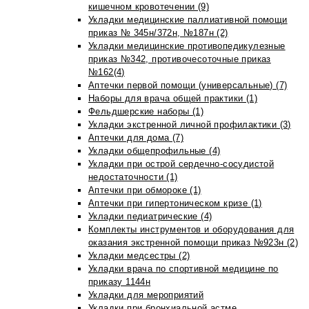
кишечном кровотечении (9)
Укладки медицинские паллиативной помощи
приказ № 345н/372н, №187н (2)
Укладки медицинские противопедикулезные
приказ №342, противочесоточные приказ
№162(4)
Аптечки первой помощи (универсальные) (7)
Наборы для врача общей практики (1)
Фельдшерские наборы (1)
Укладки экстренной личной профилактики (3)
Аптечки для дома (7)
Укладки общепрофильные (4)
Укладки при острой сердечно-сосудистой
недостаточности (1)
Аптечки при обмороке (1)
Аптечки при гипертоническом кризе (1)
Укладки педиатрические (4)
Комплекты инструментов и оборудования для
оказания экстренной помощи приказ №923н (2)
Укладки медсестры (2)
Укладки врача по спортивной медицине по
приказу 1144н
Укладки для мероприятий
Укладки при бронхиальной астме