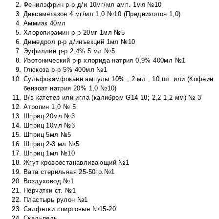
Фенилэфрин р-р д/и 10мг/мл амп. 1мл №10
Дексаметазон 4 мг/мл 1,0 №10 (Преднизолон 1,0)
Аммиак 40мл
Хлоропирамин р-р 20мг 1мл №5
Димедрол р-р д/инъекций 1мл №10
Эуфиллин р-р 2,4% 5 мл №5
Изотонический р-р хлорида натрия 0,9% 400мл №1
Глюкоза р-р 5% 400мл №1
Сульфокамфокаин ампулы 10% , 2 мл , 10 шт. или (Кофеин
бензоат натрия 20% 1,0 №10)
В/в катетер или игла (калибром G14-18; 2,2-1,2 мм) № 3
Атропин 1,0 № 5
Шприц 20мл №3
Шприц 10мл №3
Шприц 5мл №5
Шприц 2-3 мл №5
Шприц 1мл №10
Жгут кровоостанавливающий №1
Вата стерильная 25-50гр.№1
Воздуховод №1
Перчатки ст. №1
Пластырь рулон №1
Салфетки спиртовые №15-20
Скальпель.