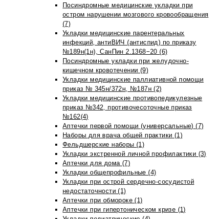
Посиндромные медицинские укладки при
остром нарушении мозгового кровообращения
(7)
Укладки медицинские парентеральных
инфекций, антиВИЧ (антиспид) по приказу
№189н(1н), СанПин 2.1368−20 (6)
Посиндромные укладки при желудочно-
кишечном кровотечении (9)
Укладки медицинские паллиативной помощи
приказ № 345н/372н, №187н (2)
Укладки медицинские противопедикулезные
приказ №342, противочесоточные приказ
№162(4)
Аптечки первой помощи (универсальные) (7)
Наборы для врача общей практики (1)
Фельдшерские наборы (1)
Укладки экстренной личной профилактики (3)
Аптечки для дома (7)
Укладки общепрофильные (4)
Укладки при острой сердечно-сосудистой
недостаточности (1)
Аптечки при обмороке (1)
Аптечки при гипертоническом кризе (1)
Укладки педиатрические (4)