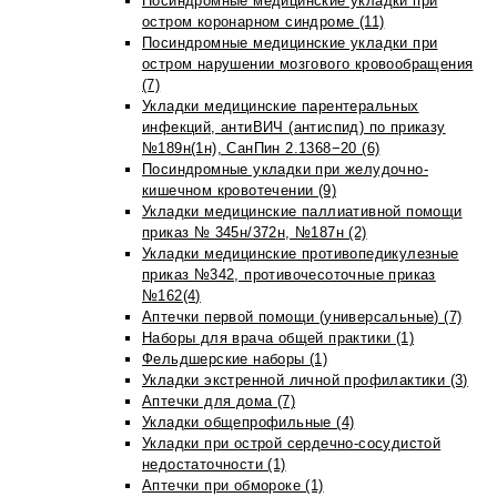
Посиндромные медицинские укладки при
остром коронарном синдроме (11)
Посиндромные медицинские укладки при
остром нарушении мозгового кровообращения
(7)
Укладки медицинские парентеральных
инфекций, антиВИЧ (антиспид) по приказу
№189н(1н), СанПин 2.1368−20 (6)
Посиндромные укладки при желудочно-
кишечном кровотечении (9)
Укладки медицинские паллиативной помощи
приказ № 345н/372н, №187н (2)
Укладки медицинские противопедикулезные
приказ №342, противочесоточные приказ
№162(4)
Аптечки первой помощи (универсальные) (7)
Наборы для врача общей практики (1)
Фельдшерские наборы (1)
Укладки экстренной личной профилактики (3)
Аптечки для дома (7)
Укладки общепрофильные (4)
Укладки при острой сердечно-сосудистой
недостаточности (1)
Аптечки при обмороке (1)