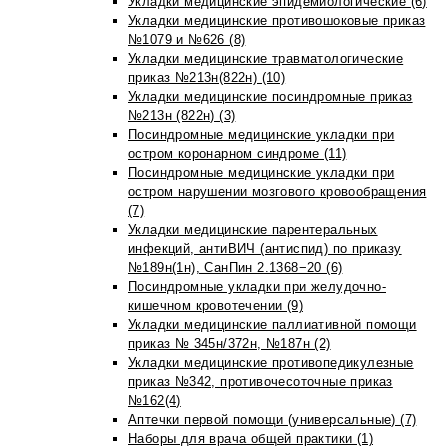
Укладки медицинские эпидемиологические (6)
Укладки медицинские противошоковые приказ
№1079 и №626 (8)
Укладки медицинские травматологические
приказ №213н(822н) (10)
Укладки медицинские посиндромные приказ
№213н (822н) (3)
Посиндромные медицинские укладки при
остром коронарном синдроме (11)
Посиндромные медицинские укладки при
остром нарушении мозгового кровообращения
(7)
Укладки медицинские парентеральных
инфекций, антиВИЧ (антиспид) по приказу
№189н(1н), СанПин 2.1368−20 (6)
Посиндромные укладки при желудочно-
кишечном кровотечении (9)
Укладки медицинские паллиативной помощи
приказ № 345н/372н, №187н (2)
Укладки медицинские противопедикулезные
приказ №342, противочесоточные приказ
№162(4)
Аптечки первой помощи (универсальные) (7)
Наборы для врача общей практики (1)