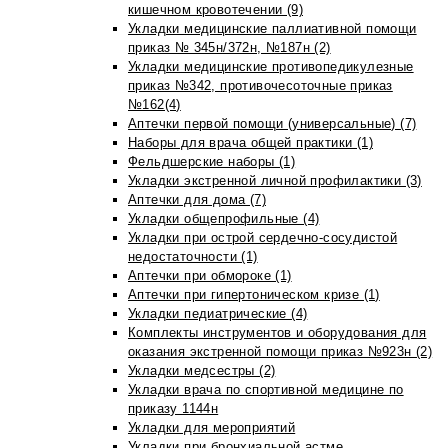
кишечном кровотечении (9)
Укладки медицинские паллиативной помощи
приказ № 345н/372н, №187н (2)
Укладки медицинские противопедикулезные
приказ №342, противочесоточные приказ
№162(4)
Аптечки первой помощи (универсальные) (7)
Наборы для врача общей практики (1)
Фельдшерские наборы (1)
Укладки экстренной личной профилактики (3)
Аптечки для дома (7)
Укладки общепрофильные (4)
Укладки при острой сердечно-сосудистой
недостаточности (1)
Аптечки при обмороке (1)
Аптечки при гипертоническом кризе (1)
Укладки педиатрические (4)
Комплекты инструментов и оборудования для
оказания экстренной помощи приказ №923н (2)
Укладки медсестры (2)
Укладки врача по спортивной медицине по
приказу 1144н
Укладки для мероприятий
Укладки при бронхиальной астме