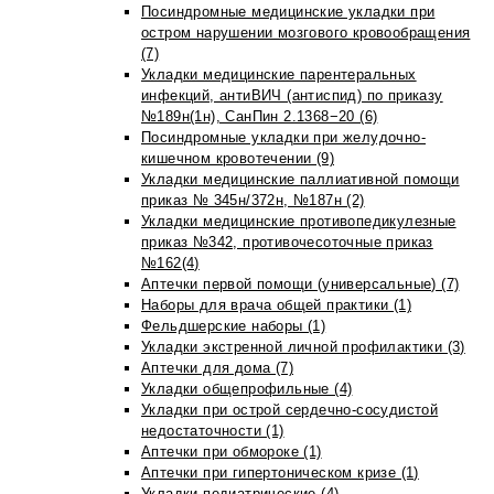
Посиндромные медицинские укладки при
остром нарушении мозгового кровообращения
(7)
Укладки медицинские парентеральных
инфекций, антиВИЧ (антиспид) по приказу
№189н(1н), СанПин 2.1368−20 (6)
Посиндромные укладки при желудочно-
кишечном кровотечении (9)
Укладки медицинские паллиативной помощи
приказ № 345н/372н, №187н (2)
Укладки медицинские противопедикулезные
приказ №342, противочесоточные приказ
№162(4)
Аптечки первой помощи (универсальные) (7)
Наборы для врача общей практики (1)
Фельдшерские наборы (1)
Укладки экстренной личной профилактики (3)
Аптечки для дома (7)
Укладки общепрофильные (4)
Укладки при острой сердечно-сосудистой
недостаточности (1)
Аптечки при обмороке (1)
Аптечки при гипертоническом кризе (1)
Укладки педиатрические (4)