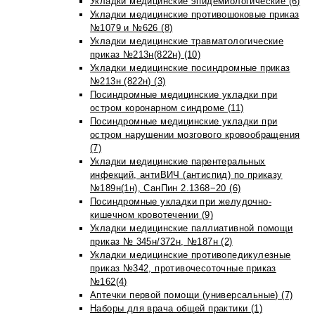
Укладки медицинские эпидемиологические (6)
Укладки медицинские противошоковые приказ
№1079 и №626 (8)
Укладки медицинские травматологические
приказ №213н(822н) (10)
Укладки медицинские посиндромные приказ
№213н (822н) (3)
Посиндромные медицинские укладки при
остром коронарном синдроме (11)
Посиндромные медицинские укладки при
остром нарушении мозгового кровообращения
(7)
Укладки медицинские парентеральных
инфекций, антиВИЧ (антиспид) по приказу
№189н(1н), СанПин 2.1368−20 (6)
Посиндромные укладки при желудочно-
кишечном кровотечении (9)
Укладки медицинские паллиативной помощи
приказ № 345н/372н, №187н (2)
Укладки медицинские противопедикулезные
приказ №342, противочесоточные приказ
№162(4)
Аптечки первой помощи (универсальные) (7)
Наборы для врача общей практики (1)