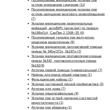
Посиндромные медицинские укладки при
остром коронарном синдроме (11)
Посиндромные медицинские укладки при
остром нарушении мозгового кровообращения
(7)
Укладки медицинские парентеральных
инфекций, антиВИЧ (антиспид) по приказу
№189н(1н), СанПин 2.1368−20 (6)
Посиндромные укладки при желудочно-
кишечном кровотечении (9)
Укладки медицинские паллиативной помощи
приказ № 345н/372н, №187н (2)
Укладки медицинские противопедикулезные
приказ №342, противочесоточные приказ
№162(4)
Аптечки первой помощи (универсальные) (7)
Наборы для врача общей практики (1)
Фельдшерские наборы (1)
Укладки экстренной личной профилактики (3)
Аптечки для дома (7)
Укладки общепрофильные (4)
Укладки при острой сердечно-сосудистой
недостаточности (1)
Аптечки при обмороке (1)