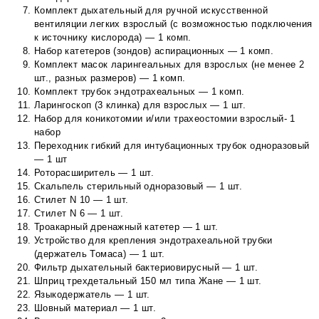
Комплект дыхательный для ручной искусственной
вентиляции легких взрослый (с возможностью подключения
к источнику кислорода) — 1 комп.
Набор катетеров (зондов) аспирационных — 1 комп.
Комплект масок ларингеальных для взрослых (не менее 2
шт., разных размеров) — 1 комп.
Комплект трубок эндотрахеальных — 1 комп.
Ларингоскоп (3 клинка) для взрослых — 1 шт.
Набор для коникотомии и/или трахеостомии взрослый- 1
набор
Переходник гибкий для интубационных трубок одноразовый
— 1 шт
Роторасширитель — 1 шт.
Скальпель стерильный одноразовый — 1 шт.
Стилет N 10 — 1 шт.
Стилет N 6 — 1 шт.
Троакарный дренажный катетер — 1 шт.
Устройство для крепления эндотрахеальной трубки
(держатель Томаса) — 1 шт.
Фильтр дыхательный бактериовирусный — 1 шт.
Шприц трехдетальный 150 мл типа Жане — 1 шт.
Языкодержатель — 1 шт.
Шовный материал — 1 шт.